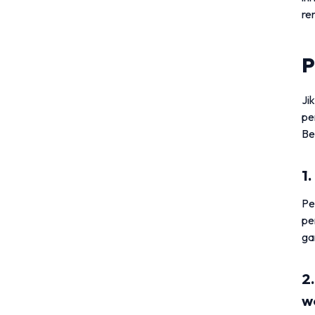
re
P
Ji
pe
Be
1
Pe
pe
ga
2
w