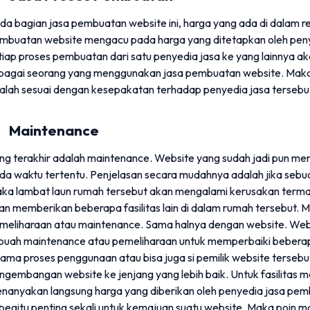
da bagian jasa pembuatan website ini, harga yang ada di dalam 
mbuatan website mengacu pada harga yang ditetapkan oleh pen
tiap proses pembuatan dari satu penyedia jasa ke yang lainnya a
bagai seorang yang menggunakan jasa pembuatan website. Mak
alah sesuai dengan kesepakatan terhadap penyedia jasa tersebu
. Maintenance
ng terakhir adalah maintenance. Website yang sudah jadi pun 
da waktu tertentu. Penjelasan secara mudahnya adalah jika seb
ka lambat laun rumah tersebut akan mengalami kerusakan termaka
an memberikan beberapa fasilitas lain di dalam rumah tersebut. 
meliharaan atau maintenance. Sama halnya dengan website. Webs
buah maintenance atau pemeliharaan untuk memperbaiki beberap
lama proses penggunaan atau bisa juga si pemilik website tersebu
ngembangan website ke jenjang yang lebih baik. Untuk fasilitas m
nanyakan langsung harga yang diberikan oleh penyedia jasa pemb
i begitu penting sekali untuk kemajuan suatu website. Maka poin