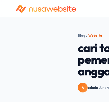
Blog
/
Website
cari 
pemer
angga
A
admin
· June 