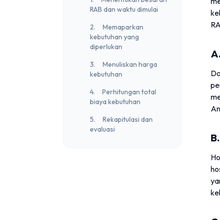
me
RAB dan waktu dimulai
ke
RA
2. Memaparkan
kebutuhan yang
diperlukan
A
3. Menuliskan harga
Do
kebutuhan
pe
4. Perhitungan total
me
biaya kebutuhan
An
5. Rekapitulasi dan
evaluasi
B
Ho
ho
ya
ke