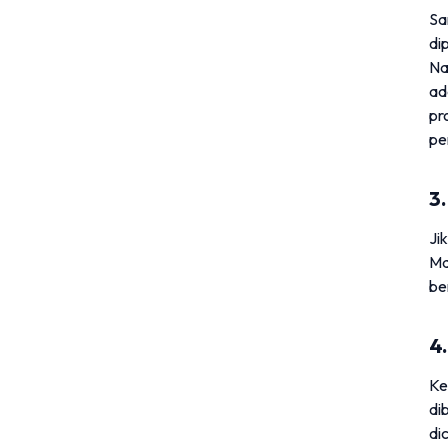
Sa
di
Na
ad
pr
pe
3
Ji
Ma
be
4
Ke
di
di