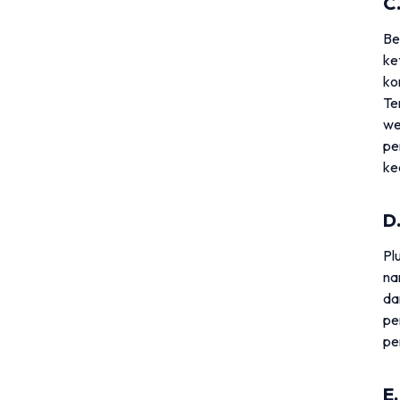
C
Be
ke
ko
Te
we
pe
ke
D
Pl
na
da
pe
pe
E