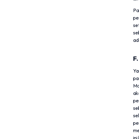
Pa
pe
se
se
ad
F
Ya
pa
Ma
ak
pe
se
se
pe
me
in