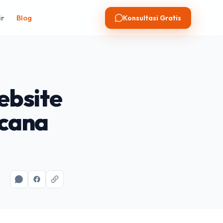
ir
Blog
Konsultasi Gratis
ebsite
ncana