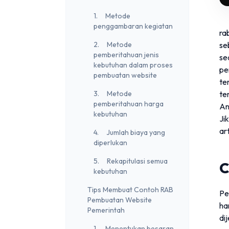
1. Metode
penggambaran kegiatan
ra
2. Metode
se
pemberitahuan jenis
se
kebutuhan dalam proses
pe
pembuatan website
te
3. Metode
te
pemberitahuan harga
An
kebutuhan
Ji
ar
4. Jumlah biaya yang
diperlukan
5. Rekapitulasi semua
C
kebutuhan
Tips Membuat Contoh RAB
Pe
Pembuatan Website
ha
Pemerintah
di
1. Menentukan besaran