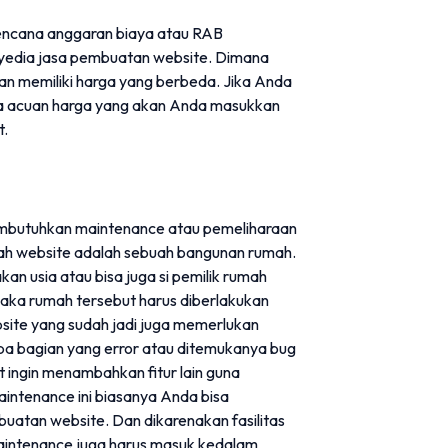
rencana anggaran biaya atau RAB
yedia jasa pembuatan website. Dimana
kan memiliki harga yang berbeda. Jika Anda
a acuan harga yang akan Anda masukkan
t.
membutuhkan maintenance atau pemeliharaan
uah website adalah sebuah bangunan rumah.
n usia atau bisa juga si pemilik rumah
Maka rumah tersebut harus diberlakukan
ite yang sudah jadi juga memerlukan
a bagian yang error atau ditemukanya bug
t ingin menambahkan fitur lain guna
aintenance ini biasanya Anda bisa
uatan website. Dan dikarenakan fasilitas
 maintenance juga harus masuk kedalam