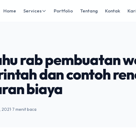
Home
Services
Portfolio
Tentang
Kontak
Kar
tahu rab pembuatan w
intah dan contoh re
ran biaya
4, 2021
· 7 menit baca