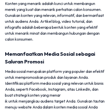
Konten yang menarik adalah kunci untuk membangun
merek yang kuat dan menarik perhatian calon konsumen.
Gunakan konten yang relevan, informatif, dan bermanfaat
untuk audiens Anda. Artikel blog, video tutorial, dan
infografis adalah beberapa bentuk konten yang efektif
untuk menarik minat dan membangun hubungan dengan
calon konsumen.
Memanfaatkan Media Sosial sebagai
Saluran Promosi
Media sosial merupakan platform yang populer dan efektif
untuk mempromosikan produk dan layanan Anda.
Identifikasi platform media sosial yang relevan untuk bisnis
Anda, seperti Facebook, Instagram, atau LinkedIn, dan
buat strategi konten yang menar
ik untuk menjangkau audiens target Anda. Gunakan tautan
menuju website Anda dalam konten media sosial Anda