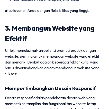
atau layanan Anda dengan fleksibilitas yang tinggi.
3. Membangun Website yang
Efektif
Untuk memaksimalkan potensi promosi produk dengan
website, penting untuk membangun website yang efektif
dan menarik. Berikut adalah beberapa faktor kunci yang
harus dipertimbangkan dalam membangun website yang
sukses:
Mempertimbangkan Desain Responsif
Desain responsif adalah pendekatan desain web yang
memastikan tampilan dan fungsionalitas website tetap