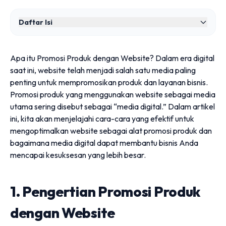
Daftar Isi
Apa itu Promosi Produk dengan Website? Dalam era digital
saat ini, website telah menjadi salah satu media paling
penting untuk mempromosikan produk dan layanan bisnis.
Promosi produk yang menggunakan website sebagai media
utama sering disebut sebagai “media digital.” Dalam artikel
ini, kita akan menjelajahi cara-cara yang efektif untuk
mengoptimalkan website sebagai alat promosi produk dan
bagaimana media digital dapat membantu bisnis Anda
mencapai kesuksesan yang lebih besar.
1. Pengertian Promosi Produk
dengan Website