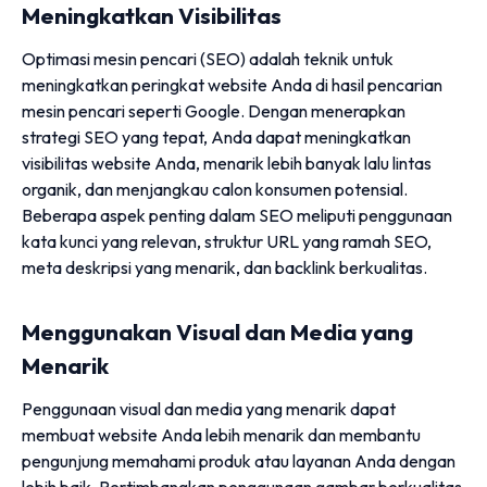
Meningkatkan Visibilitas
Optimasi mesin pencari (SEO) adalah teknik untuk
meningkatkan peringkat website Anda di hasil pencarian
mesin pencari seperti Google. Dengan menerapkan
strategi SEO yang tepat, Anda dapat meningkatkan
visibilitas website Anda, menarik lebih banyak lalu lintas
organik, dan menjangkau calon konsumen potensial.
Beberapa aspek penting dalam SEO meliputi penggunaan
kata kunci yang relevan, struktur URL yang ramah SEO,
meta deskripsi yang menarik, dan backlink berkualitas.
Menggunakan Visual dan Media yang
Menarik
Penggunaan visual dan media yang menarik dapat
membuat website Anda lebih menarik dan membantu
pengunjung memahami produk atau layanan Anda dengan