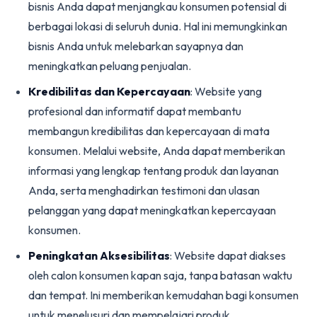
bisnis Anda dapat menjangkau konsumen potensial di
berbagai lokasi di seluruh dunia. Hal ini memungkinkan
bisnis Anda untuk melebarkan sayapnya dan
meningkatkan peluang penjualan.
Kredibilitas dan Kepercayaan
: Website yang
profesional dan informatif dapat membantu
membangun kredibilitas dan kepercayaan di mata
konsumen. Melalui website, Anda dapat memberikan
informasi yang lengkap tentang produk dan layanan
Anda, serta menghadirkan testimoni dan ulasan
pelanggan yang dapat meningkatkan kepercayaan
konsumen.
Peningkatan Aksesibilitas
: Website dapat diakses
oleh calon konsumen kapan saja, tanpa batasan waktu
dan tempat. Ini memberikan kemudahan bagi konsumen
untuk menelusuri dan mempelajari produk