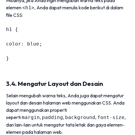
Misalnya, jika Anda ingin mengubah warna teks pada
elemen
, Anda dapat menulis kode berikut di dalam
<h1>
file CSS:
h1 
{
color
:
 blue
;
}
3.4. Mengatur Layout dan Desain
Selain mengubah warna teks, Anda juga dapat mengatur
layout dan desain halaman web menggunakan CSS. Anda
dapat menggunakan properti
seperti
,
,
,
,
margin
padding
background
font-size
dan lain-lain untuk mengatur tata letak dan gaya elemen-
elemen pada halaman web.