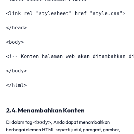
<
link 
rel
=
"
stylesheet
"
href
=
"
style.css
"
>
</
head
>
<
body
>
<!-- Konten halaman web akan ditambahkan d
</
body
>
</
html
>
2.4. Menambahkan Konten
Di dalam tag
, Anda dapat menambahkan
<body>
berbagai elemen HTML seperti judul, paragraf, gambar,