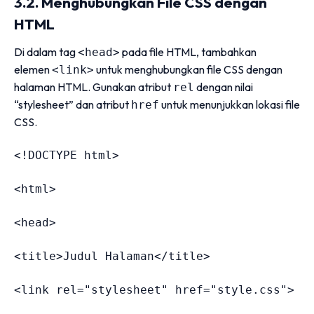
3.2. Menghubungkan File CSS dengan
HTML
Di dalam tag
pada file HTML, tambahkan
<head>
elemen
untuk menghubungkan file CSS dengan
<link>
halaman HTML. Gunakan atribut
dengan nilai
rel
“stylesheet” dan atribut
untuk menunjukkan lokasi file
href
CSS.
<!DOCTYPE html>
<
html
>
<
head
>
<
title
>
Judul Halaman
</
title
>
<
link 
rel
=
"
stylesheet
"
href
=
"
style.css
"
>