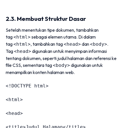
2.3. Membuat Struktur Dasar
Setelah menentukan tipe dokumen, tambahkan
tag
sebagai elemen utama. Di dalam
<html>
tag
, tambahkan tag
dan
.
<html>
<head>
<body>
Tag
digunakan untuk menyimpan informasi
<head>
tentang dokumen, seperti judul halaman dan referensi ke
file CSS, sementara tag
digunakan untuk
<body>
menampilkan konten halaman web.
<!DOCTYPE html>
<
html
>
<
head
>
<
title
>
Judul Halaman
</
title
>