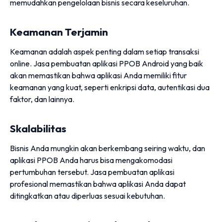
memudahkan pengelolaan bisnis secara keseluruhan.
Keamanan Terjamin
Keamanan adalah aspek penting dalam setiap transaksi
online. Jasa pembuatan aplikasi PPOB Android yang baik
akan memastikan bahwa aplikasi Anda memiliki fitur
keamanan yang kuat, seperti enkripsi data, autentikasi dua
faktor, dan lainnya.
Skalabilitas
Bisnis Anda mungkin akan berkembang seiring waktu, dan
aplikasi PPOB Anda harus bisa mengakomodasi
pertumbuhan tersebut. Jasa pembuatan aplikasi
profesional memastikan bahwa aplikasi Anda dapat
ditingkatkan atau diperluas sesuai kebutuhan.