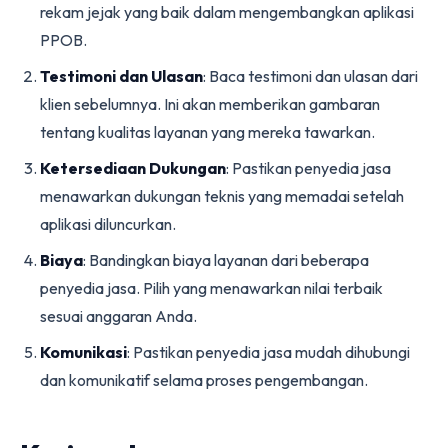
rekam jejak yang baik dalam mengembangkan aplikasi
PPOB.
Testimoni dan Ulasan
: Baca testimoni dan ulasan dari
klien sebelumnya. Ini akan memberikan gambaran
tentang kualitas layanan yang mereka tawarkan.
Ketersediaan Dukungan
: Pastikan penyedia jasa
menawarkan dukungan teknis yang memadai setelah
aplikasi diluncurkan.
Biaya
: Bandingkan biaya layanan dari beberapa
penyedia jasa. Pilih yang menawarkan nilai terbaik
sesuai anggaran Anda.
Komunikasi
: Pastikan penyedia jasa mudah dihubungi
dan komunikatif selama proses pengembangan.