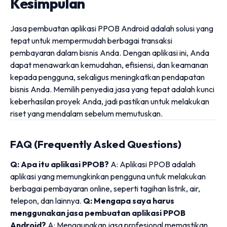
Kesimpulan
Jasa pembuatan aplikasi PPOB Android adalah solusi yang
tepat untuk mempermudah berbagai transaksi
pembayaran dalam bisnis Anda. Dengan aplikasi ini, Anda
dapat menawarkan kemudahan, efisiensi, dan keamanan
kepada pengguna, sekaligus meningkatkan pendapatan
bisnis Anda. Memilih penyedia jasa yang tepat adalah kunci
keberhasilan proyek Anda, jadi pastikan untuk melakukan
riset yang mendalam sebelum memutuskan.
FAQ (Frequently Asked Questions)
Q: Apa itu aplikasi PPOB?
A: Aplikasi PPOB adalah
aplikasi yang memungkinkan pengguna untuk melakukan
berbagai pembayaran online, seperti tagihan listrik, air,
telepon, dan lainnya.
Q: Mengapa saya harus
menggunakan jasa pembuatan aplikasi PPOB
Android?
A: Menggunakan jasa profesional memastikan