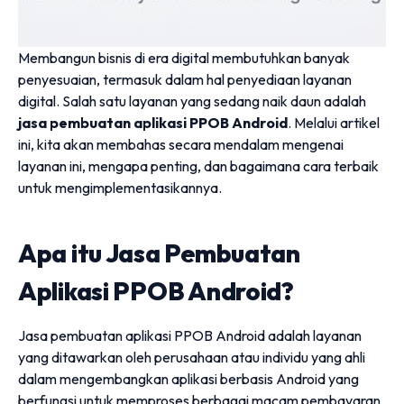
Membangun bisnis di era digital membutuhkan banyak
penyesuaian, termasuk dalam hal penyediaan layanan
digital. Salah satu layanan yang sedang naik daun adalah
jasa pembuatan aplikasi PPOB Android
. Melalui artikel
ini, kita akan membahas secara mendalam mengenai
layanan ini, mengapa penting, dan bagaimana cara terbaik
untuk mengimplementasikannya.
Apa itu Jasa Pembuatan
Aplikasi PPOB Android?
Jasa pembuatan aplikasi PPOB Android adalah layanan
yang ditawarkan oleh perusahaan atau individu yang ahli
dalam mengembangkan aplikasi berbasis Android yang
berfungsi untuk memproses berbagai macam pembayaran