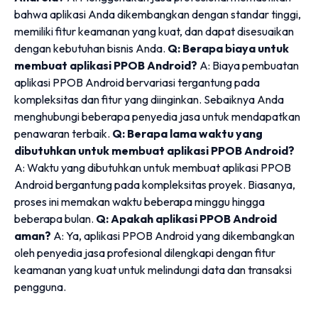
bahwa aplikasi Anda dikembangkan dengan standar tinggi,
memiliki fitur keamanan yang kuat, dan dapat disesuaikan
dengan kebutuhan bisnis Anda.
Q: Berapa biaya untuk
membuat aplikasi PPOB Android?
A: Biaya pembuatan
aplikasi PPOB Android bervariasi tergantung pada
kompleksitas dan fitur yang diinginkan. Sebaiknya Anda
menghubungi beberapa penyedia jasa untuk mendapatkan
penawaran terbaik.
Q: Berapa lama waktu yang
dibutuhkan untuk membuat aplikasi PPOB Android?
A: Waktu yang dibutuhkan untuk membuat aplikasi PPOB
Android bergantung pada kompleksitas proyek. Biasanya,
proses ini memakan waktu beberapa minggu hingga
beberapa bulan.
Q: Apakah aplikasi PPOB Android
aman?
A: Ya, aplikasi PPOB Android yang dikembangkan
oleh penyedia jasa profesional dilengkapi dengan fitur
keamanan yang kuat untuk melindungi data dan transaksi
pengguna.