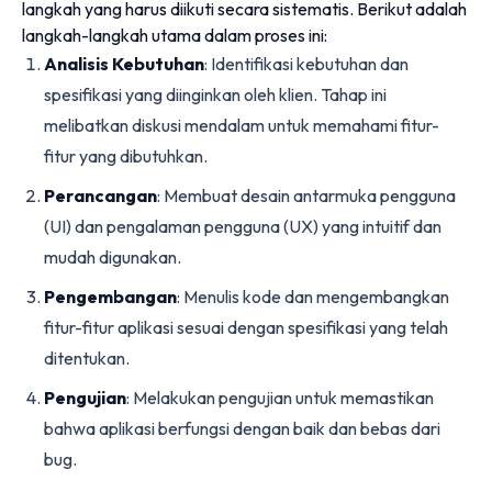
langkah yang harus diikuti secara sistematis. Berikut adalah
langkah-langkah utama dalam proses ini:
Analisis Kebutuhan
: Identifikasi kebutuhan dan
spesifikasi yang diinginkan oleh klien. Tahap ini
melibatkan diskusi mendalam untuk memahami fitur-
fitur yang dibutuhkan.
Perancangan
: Membuat desain antarmuka pengguna
(UI) dan pengalaman pengguna (UX) yang intuitif dan
mudah digunakan.
Pengembangan
: Menulis kode dan mengembangkan
fitur-fitur aplikasi sesuai dengan spesifikasi yang telah
ditentukan.
Pengujian
: Melakukan pengujian untuk memastikan
bahwa aplikasi berfungsi dengan baik dan bebas dari
bug.