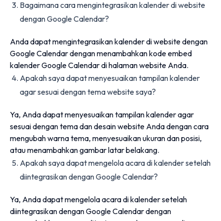
Bagaimana cara mengintegrasikan kalender di website
dengan Google Calendar?
Anda dapat mengintegrasikan kalender di website dengan
Google Calendar dengan menambahkan kode embed
kalender Google Calendar di halaman website Anda.
Apakah saya dapat menyesuaikan tampilan kalender
agar sesuai dengan tema website saya?
Ya, Anda dapat menyesuaikan tampilan kalender agar
sesuai dengan tema dan desain website Anda dengan cara
mengubah warna tema, menyesuaikan ukuran dan posisi,
atau menambahkan gambar latar belakang.
Apakah saya dapat mengelola acara di kalender setelah
diintegrasikan dengan Google Calendar?
Ya, Anda dapat mengelola acara di kalender setelah
diintegrasikan dengan Google Calendar dengan