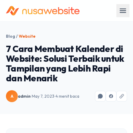
Blog
/
Website
7 Cara Membuat Kalender di
Website: Solusi Terbaik untuk
Tampilan yang Lebih Rapi
dan Menarik
A
admin
· May 7, 2023
· 4 menit baca