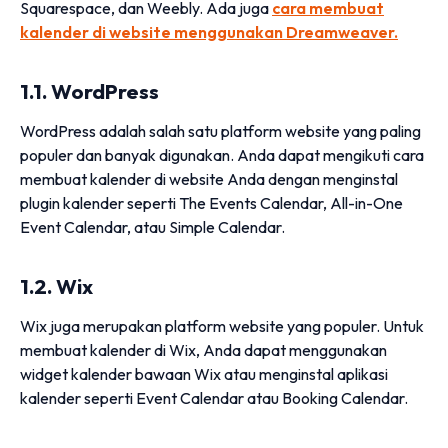
Squarespace, dan Weebly. Ada juga
cara membuat
kalender di website menggunakan Dreamweaver.
1.1. WordPress
WordPress adalah salah satu platform website yang paling
populer dan banyak digunakan. Anda dapat mengikuti cara
membuat kalender di website Anda dengan menginstal
plugin kalender seperti The Events Calendar, All-in-One
Event Calendar, atau Simple Calendar.
1.2. Wix
Wix juga merupakan platform website yang populer. Untuk
membuat kalender di Wix, Anda dapat menggunakan
widget kalender bawaan Wix atau menginstal aplikasi
kalender seperti Event Calendar atau Booking Calendar.