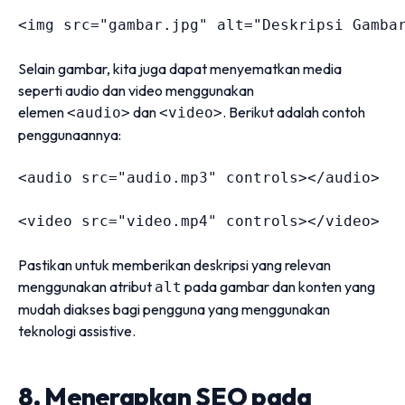
<
img 
src
=
"
gambar.jpg
"
alt
=
"
Deskripsi Gamba
Selain gambar, kita juga dapat menyematkan media
seperti audio dan video menggunakan
elemen
dan
. Berikut adalah contoh
<audio>
<video>
penggunaannya:
<
audio 
src
=
"
audio.mp3
"
controls
>
</
audio
>
<
video 
src
=
"
video.mp4
"
controls
>
</
video
>
Pastikan untuk memberikan deskripsi yang relevan
menggunakan atribut
pada gambar dan konten yang
alt
mudah diakses bagi pengguna yang menggunakan
teknologi assistive.
8. Menerapkan SEO pada