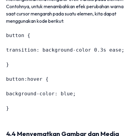
Contohnya, untuk menambahkan efek perubahan warna
saat cursor mengarah pada suatu elemen, kita dapat
menggunakan kode berikut:
button 
{
transition
:
 background-color 
0.3
s ease
;
}
button
:hover
{
background-color
:
 blue
;
}
4.4 Menyematkan Gambar dan Media