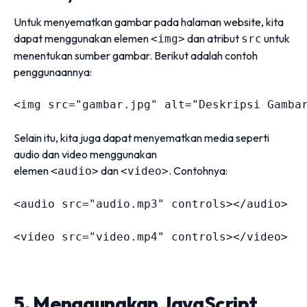
Untuk menyematkan gambar pada halaman website, kita
dapat menggunakan elemen
dan atribut
untuk
<img>
src
menentukan sumber gambar. Berikut adalah contoh
penggunaannya:
<
img 
src
=
"
gambar.jpg
"
alt
=
"
Deskripsi Gamba
Selain itu, kita juga dapat menyematkan media seperti
audio dan video menggunakan
elemen
dan
. Contohnya:
<audio>
<video>
<
audio 
src
=
"
audio.mp3
"
controls
>
</
audio
>
<
video 
src
=
"
video.mp4
"
controls
>
</
video
>
5. Menggunakan JavaScript