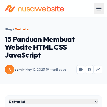
Blog
/
Website
15 Panduan Membuat
Website HTML CSS
JavaScript
A
admin
· May 17, 2023
· 19 menit baca
Daftar Isi