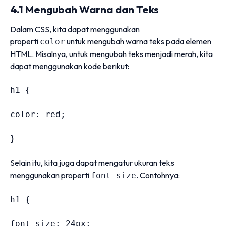
4.1 Mengubah Warna dan Teks
Dalam CSS, kita dapat menggunakan
properti
untuk mengubah warna teks pada elemen
color
HTML. Misalnya, untuk mengubah teks menjadi merah, kita
dapat menggunakan kode berikut:
h1 
{
color
:
 red
;
}
Selain itu, kita juga dapat mengatur ukuran teks
menggunakan properti
. Contohnya:
font-size
h1 
{
font-size
:
24
px
;