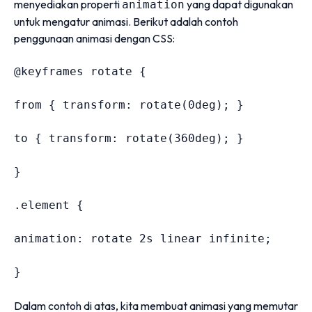
menyediakan properti
yang dapat digunakan
animation
untuk mengatur animasi. Berikut adalah contoh
penggunaan animasi dengan CSS:
@keyframes
 rotate
{
from 
{
transform
:
rotate
(
0
deg
)
;
}
to 
{
transform
:
rotate
(
360
deg
)
;
}
}
.element
{
animation
:
 rotate 
2
s linear infinite
;
}
Dalam contoh di atas, kita membuat animasi yang memutar