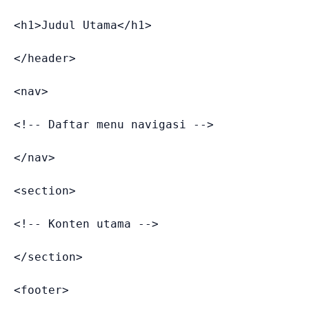
<
h1
>
Judul Utama
</
h1
>
</
header
>
<
nav
>
<!-- Daftar menu navigasi -->
</
nav
>
<
section
>
<!-- Konten utama -->
</
section
>
<
footer
>