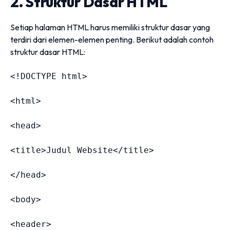
2. Struktur Dasar HTML
Setiap halaman HTML harus memiliki struktur dasar yang
terdiri dari elemen-elemen penting. Berikut adalah contoh
struktur dasar HTML:
<!DOCTYPE html>
<
html
>
<
head
>
<
title
>
Judul Website
</
title
>
</
head
>
<
body
>
<
header
>