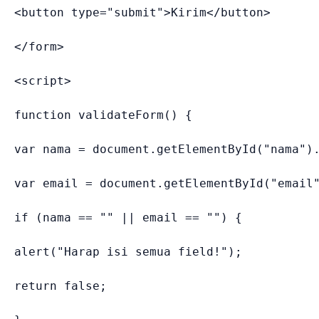
<
button 
type
=
"
submit
"
>
Kirim
</
button
>
</
form
>
<
script
>
function
validateForm
(
)
{
var
 nama 
=
 document
.
getElementById
(
"nama"
)
var
 email 
=
 document
.
getElementById
(
"email
if
(
nama 
==
""
||
 email 
==
""
)
{
alert
(
"Harap isi semua field!"
)
;
return
false
;