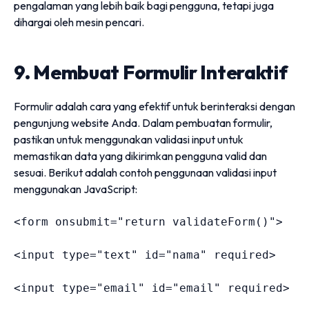
pengalaman yang lebih baik bagi pengguna, tetapi juga
dihargai oleh mesin pencari.
9. Membuat Formulir Interaktif
Formulir adalah cara yang efektif untuk berinteraksi dengan
pengunjung website Anda. Dalam pembuatan formulir,
pastikan untuk menggunakan validasi input untuk
memastikan data yang dikirimkan pengguna valid dan
sesuai. Berikut adalah contoh penggunaan validasi input
menggunakan JavaScript:
<
form 
onsubmit
=
"
return validateForm()
"
>
<
input 
type
=
"
text
"
id
=
"
nama
"
required
>
<
input 
type
=
"
email
"
id
=
"
email
"
required
>