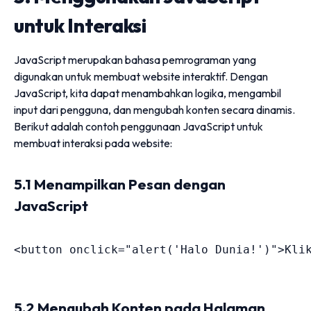
untuk Interaksi
JavaScript merupakan bahasa pemrograman yang
digunakan untuk membuat website interaktif. Dengan
JavaScript, kita dapat menambahkan logika, mengambil
input dari pengguna, dan mengubah konten secara dinamis.
Berikut adalah contoh penggunaan JavaScript untuk
membuat interaksi pada website:
5.1 Menampilkan Pesan dengan
JavaScript
<
button 
onclick
=
"
alert(
'
Halo Dunia!
'
)
"
>
Kli
5.2 Mengubah Konten pada Halaman