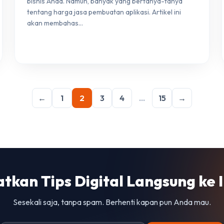
bisnis Anda. Namun, banyak yang bertanya-tanya
tentang harga jasa pembuatan aplikasi. Artikel ini
akan membahas…
←
1
2
3
4
…
15
→
tkan Tips Digital Langsung ke 
Sesekali saja, tanpa spam. Berhenti kapan pun Anda mau.