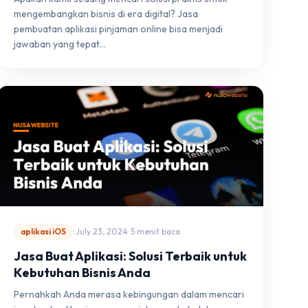
mengembangkan bisnis di era digital? Jasa
pembuatan aplikasi pinjaman online bisa menjadi
jawaban yang tepat…
aplikasi iOS
· July 23, 2024
· 5 menit baca
Jasa Buat Aplikasi: Solusi Terbaik untuk
Kebutuhan Bisnis Anda
Pernahkah Anda merasa kebingungan dalam mencari