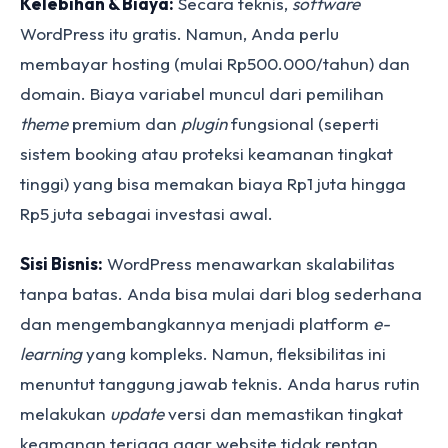
Kelebihan & Biaya:
Secara teknis,
software
WordPress itu gratis. Namun, Anda perlu
membayar hosting (mulai Rp500.000/tahun) dan
domain. Biaya variabel muncul dari pemilihan
theme
premium dan
plugin
fungsional (seperti
sistem booking atau proteksi keamanan tingkat
tinggi) yang bisa memakan biaya Rp1 juta hingga
Rp5 juta sebagai investasi awal.
Sisi Bisnis:
WordPress menawarkan skalabilitas
tanpa batas. Anda bisa mulai dari blog sederhana
dan mengembangkannya menjadi platform
e-
learning
yang kompleks. Namun, fleksibilitas ini
menuntut tanggung jawab teknis. Anda harus rutin
melakukan
update
versi dan memastikan tingkat
keamanan terjaga agar website tidak rentan