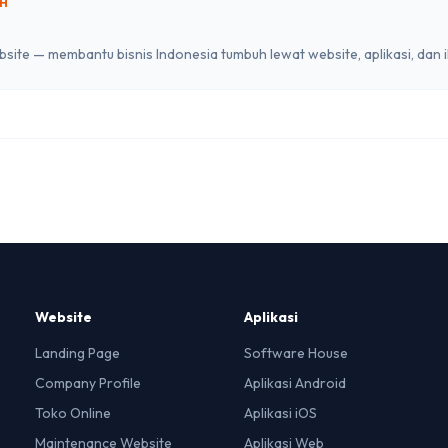
EH
ite — membantu bisnis Indonesia tumbuh lewat website, aplikasi, dan ikl
Website
Aplikasi
Landing Page
Software House
Company Profile
Aplikasi Android
Toko Online
Aplikasi iOS
Maintenance Website
Aplikasi Web