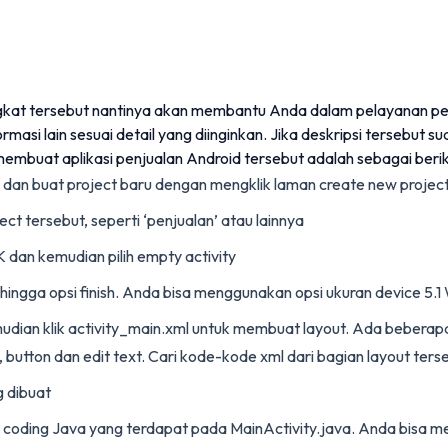
ngkat tersebut nantinya akan membantu Anda dalam pelayanan pe
asi lain sesuai detail yang diinginkan. Jika deskripsi tersebut s
membuat aplikasi penjualan Android tersebut adalah sebagai berik
 dan buat project baru dengan mengklik laman create new projec
ct tersebut, seperti ‘penjualan’ atau lainnya
 dan kemudian pilih empty activity
 hingga opsi finish. Anda bisa menggunakan opsi ukuran device 5
udian klik activity_main.xml untuk membuat layout. Ada beberapa
w, button dan edit text. Cari kode-kode xml dari bagian layout ters
g dibuat
n coding Java yang terdapat pada MainActivity.java. Anda bisa me