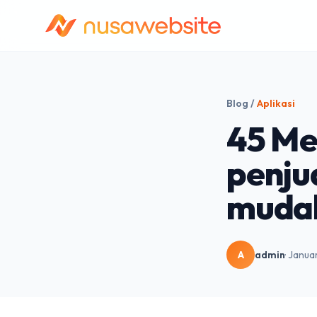
Blog
/
Aplikasi
45 Me
penju
muda
A
admin
· Janua