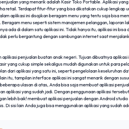
i penjualan yang menarik adalah Kasir Toko Portable. Aplikasi yang 
a retail. Terdapat fitur-fitur yang bisa dikatakan cukup lengkap u
 dalam aplikasi ini disajikan beragam menu yang tentu saja bisa
ik. Beragam menu seperti sistem manajemen pelanggan, laporan laba
ya ada di dalam satu aplikasi ini. Tidak hanya itu, aplikasi ini bisa
 tidak perlu bergantung dengan sambungan internet saat menjalan
h aplikasi penjualan buatan anak negeri. Tujuan dibuatnya aplikasi 
asir yang cukup simple sekaligus mudah digunakan untuk para pela
n dari aplikasi yang satu ini, seperti pengelolaan keseluruhan d
lain itu, tampilan interface aplikasi ini sangat menarik dengan s
beberapa ulasan di atas, Anda bisa saja membuat aplikasi penju
n aplikasi yang sudah jadi. Dengan penggunaan aplikasi tersebut
an lebih baik! membuat aplikasi penjualan dengan Android studio 
is. Di sisi lain Anda juga bisa menggunakan aplikasi yang sudah ad